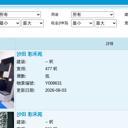
用途
建
租金(HK$)
實
詳情
沙田 彩禾苑
建築:
-- 呎
實用:
477 呎
層數:
低
物業编號:
Y008631
更新日期:
2026-08-03
沙田 彩禾苑
建築:
-- 呎