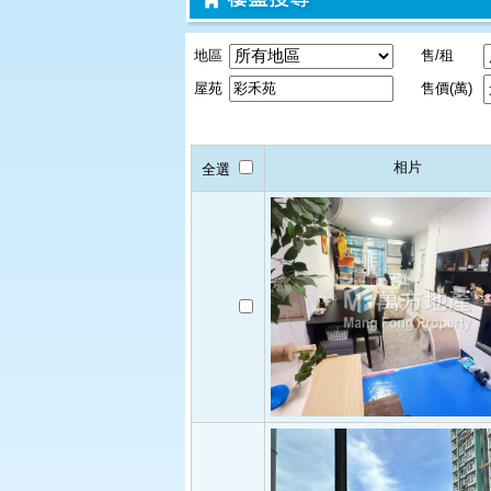
地區
售/租
屋苑
售價(萬)
相片
全選