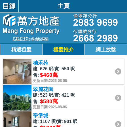
主頁
精選租盤
樓盤推介
網上放盤
穗禾苑
建: 626 呎/實: 550 呎
$460萬
售:
更新日期:2026-08-06
翠麗花園
建: 523 呎/實: 421 呎
$580萬
售:
更新日期:2026-08-06
帝堡城
建: 1107 呎/實: 901 呎