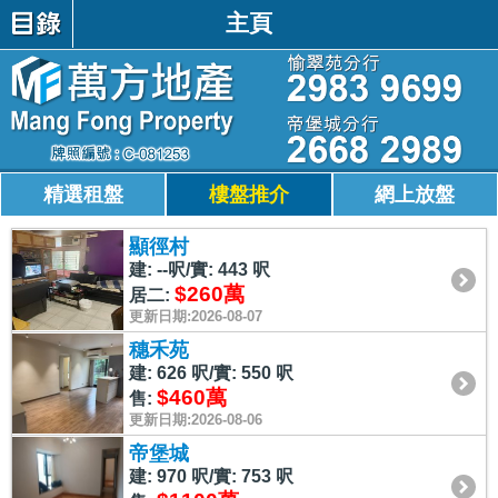
主頁
精選租盤
樓盤推介
網上放盤
顯徑村
建: --呎/實: 443 呎
$260萬
居二:
更新日期:2026-08-07
穗禾苑
建: 626 呎/實: 550 呎
$460萬
售:
更新日期:2026-08-06
帝堡城
建: 970 呎/實: 753 呎