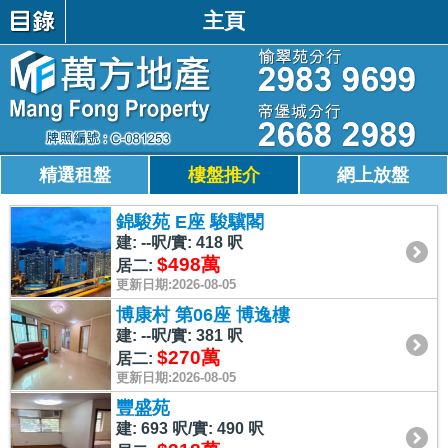
主頁
精選租盤
樓盤推介
網上放盤
錦駿苑 E座 駿驥閣
建: --呎/實: 418 呎
$498萬
居二:
更新日期:2026-08-05
博康村 第06座 博逸樓
建: --呎/實: 381 呎
$270萬
居二:
更新日期:2026-08-05
豐盛苑
建: 693 呎/實: 490 呎