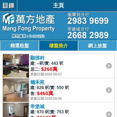
主頁
精選租盤
樓盤推介
網上放盤
顯徑村
建: --呎/實: 443 呎
$260萬
居二:
更新日期:2026-08-07
穗禾苑
建: 626 呎/實: 550 呎
$460萬
售:
更新日期:2026-08-06
帝堡城
建: 970 呎/實: 753 呎