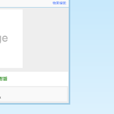
物業编號:
k