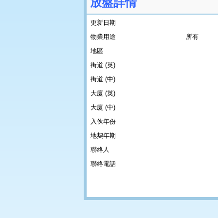
放盤詳情
更新日期
物業用途
所有
地區
街道 (英)
街道 (中)
大廈 (英)
大廈 (中)
入伙年份
地契年期
聯絡人
聯絡電話