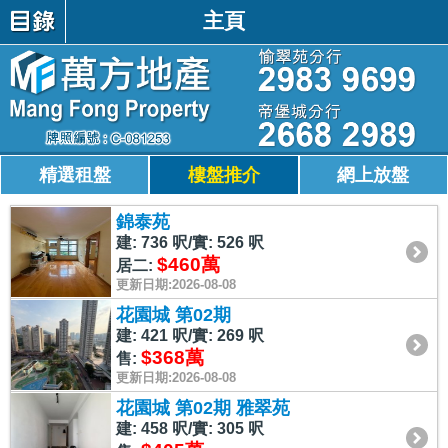
主頁
精選租盤
樓盤推介
網上放盤
錦泰苑
建: 736 呎/實: 526 呎
$460萬
居二:
更新日期:2026-08-08
花園城 第02期
建: 421 呎/實: 269 呎
$368萬
售:
更新日期:2026-08-08
花園城 第02期 雅翠苑
建: 458 呎/實: 305 呎