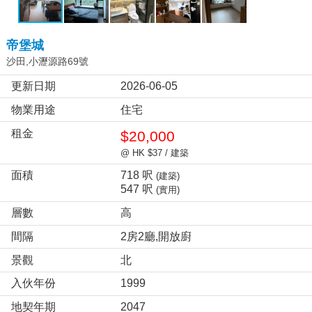
帝堡城
沙田,小瀝源路69號
更新日期
2026-06-05
物業用途
住宅
租金
$20,000
@ HK $37 / 建築
面積
718 呎
(建築)
547 呎
(實用)
層數
高
間隔
2房2廳,開放廚
景觀
北
入伙年份
1999
地契年期
2047