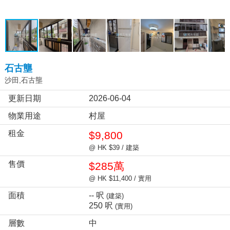
石古壟
沙田,石古壟
更新日期
2026-06-04
物業用途
村屋
租金
$9,800
@ HK $39 / 建築
售價
$285萬
@ HK $11,400 / 實用
面積
-- 呎
(建築)
250 呎
(實用)
層數
中