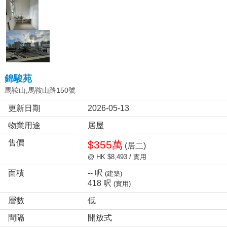
錦駿苑
馬鞍山,馬鞍山路150號
更新日期
2026-05-13
物業用途
居屋
售價
$355萬
(居二)
@ HK $8,493 / 實用
面積
-- 呎
(建築)
418 呎
(實用)
層數
低
間隔
開放式