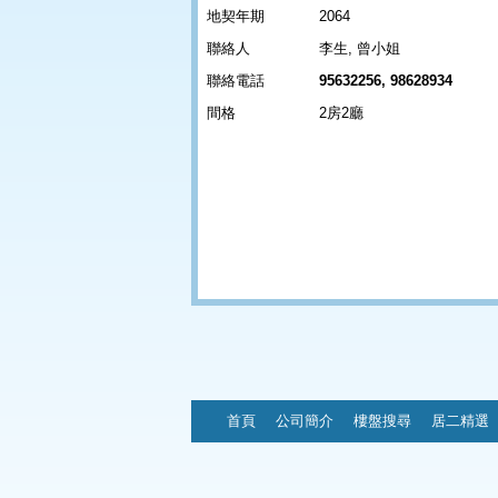
地契年期
2064
聯絡人
李生, 曾小姐
聯絡電話
95632256, 98628934
間格
2房2廳
首頁
公司簡介
樓盤搜尋
居二精選