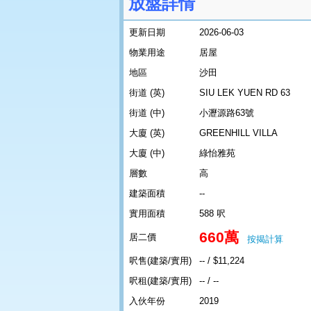
放盤詳情
更新日期
2026-06-03
物業用途
居屋
地區
沙田
街道 (英)
SIU LEK YUEN RD 63
街道 (中)
小瀝源路63號
大廈 (英)
GREENHILL VILLA
大廈 (中)
綠怡雅苑
層數
高
建築面積
--
實用面積
588 呎
660萬
居二價
按揭計算
呎售(建築/實用)
-- / $11,224
呎租(建築/實用)
-- / --
入伙年份
2019