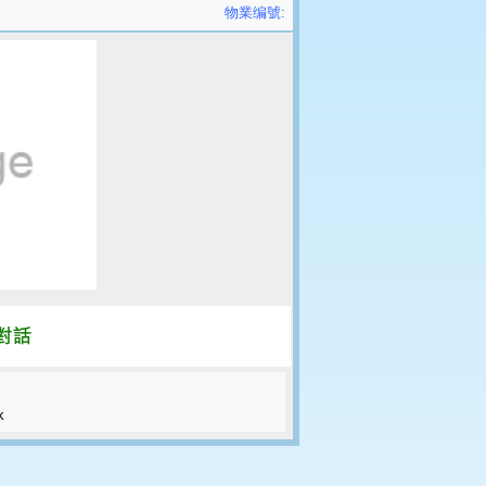
物業编號:
k