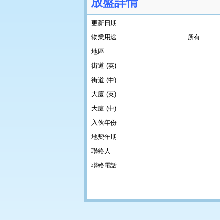
放盤詳情
更新日期
物業用途
所有
地區
街道 (英)
街道 (中)
大廈 (英)
大廈 (中)
入伙年份
地契年期
聯絡人
聯絡電話