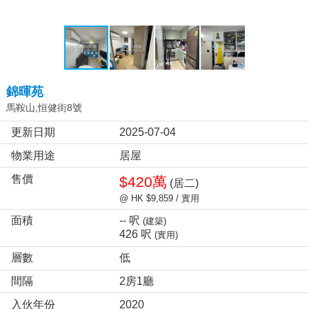
錦暉苑
馬鞍山,恒健街8號
更新日期
2025-07-04
物業用途
居屋
售價
$420萬
(居二)
@ HK $9,859 / 實用
面積
-- 呎
(建築)
426 呎
(實用)
層數
低
間隔
2房1廳
入伙年份
2020