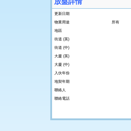
放盤詳情
更新日期
物業用途
所有
地區
街道 (英)
街道 (中)
大廈 (英)
大廈 (中)
入伙年份
地契年期
聯絡人
聯絡電話