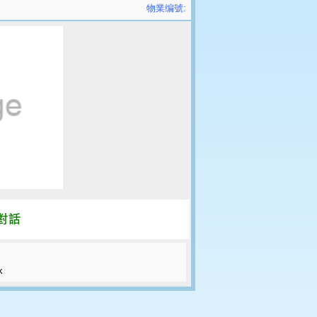
物業编號:
k